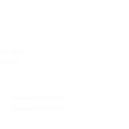
. a 3640 libras. clasificaciones de
y!
 lbs. aplicaciones disponibles
oy para
zación
Teléfono: (760) 353-3118
Teléfono: (760) 353-3025