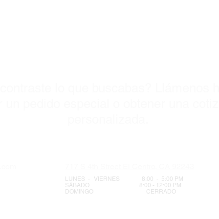
industria
Fuerte 2500 libras
Visitanos Ho
carga con HD 4500
contraste lo que buscabas? Llámenos h
 un pedido especial o obtener una coti
personalizada.
s.com
717 S 4th Street El Centro, CA 92243
LUNES - VIERNES 8:00 - 5:00 PM
SÁBADO 8:00 - 12:00 PM
DOMINGO CERRADO