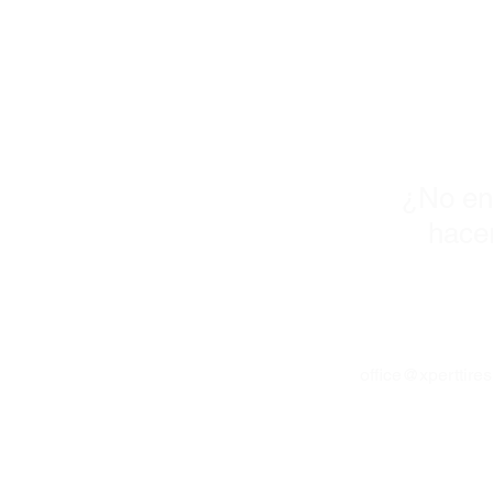
¡
¿No en
hacer
office@xperttire