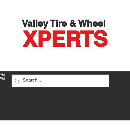
Valley Tire & Wheel
X
PERTS
 PM
PM
DO