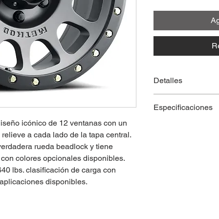
Ag
R
Detalles
Aluminio sólido A
Especificaciones
tratamiento térmi
Diseño icónico de
iseño icónico de 12 ventanas con un
Número de part
METHOD grabad
elieve a cada lado de la tapa central.
Diámetro de la ru
El labio Street-L
 verdadera rueda beadlock y tiene
Ancho de rueda (
verdadera rueda 
Patrón de pernos
con colores opcionales disponibles.
Pernos de labios
Desplazamiento 
40 lbs. clasificación de carga con
opcionales dispon
Diámetro interior
 aplicaciones disponibles.
Empuje a través de
Espaciado posteri
METHOD en relie
Peso de la rueda (
Opciones de apari
Carga máxima (li
La mejor garantía 