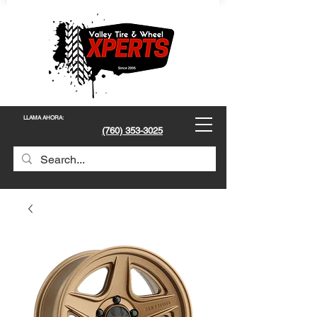
LLAMA AHORA
:
(760) 353-3025