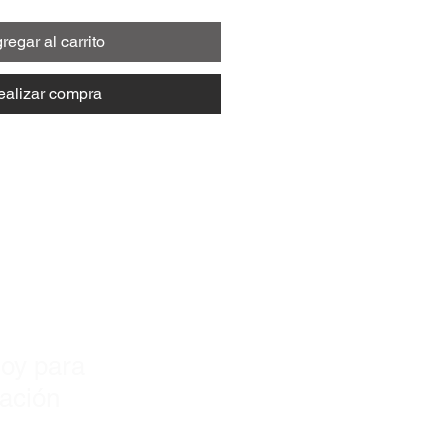
regar al carrito
ealizar compra
y!
oy para
zación