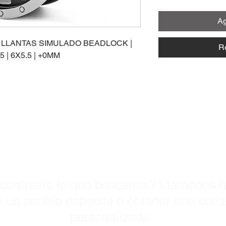
Ag
 LLANTAS SIMULADO BEADLOCK |
R
| 6X5.5 | +0MM
Visitanos Ho
contraste lo que buscabas? Llámenos h
 un pedido especial o obtener una coti
personalizada.