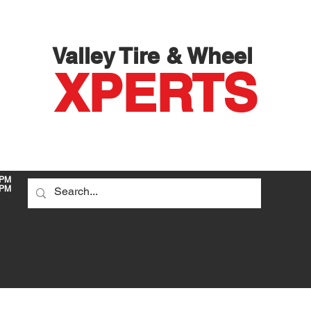
Valley Tire & Wheel
X
PERTS
 PM
PM
DO