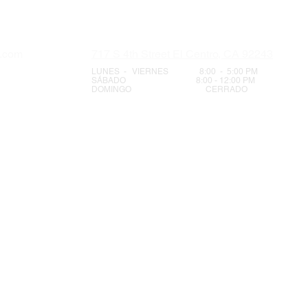
s.com
717 S 4th Street El Centro, CA 92243
LUNES - VIERNES 8:00 - 5:00 PM
SÁBADO 8:00 - 12:00 PM
DOMINGO CERRADO