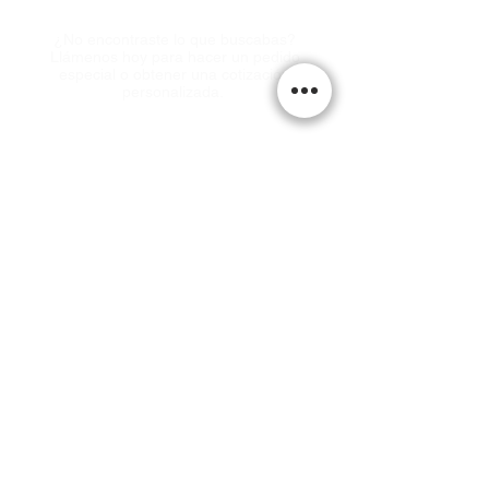
¿No encontraste lo que buscabas?
Llámenos hoy para hacer un pedido
especial o obtener una cotización
personalizada.
office@xperttires.com
Teléfono: (760) 353-3118
Teléfono: (760) 353-3025
717 S 4th Street El Centro, CA
92243
LUNES - VIERNES 8:00 - 5:00 PM
SÁBADO 8:00 - 12:00 PM
DOMINGO CERRADO