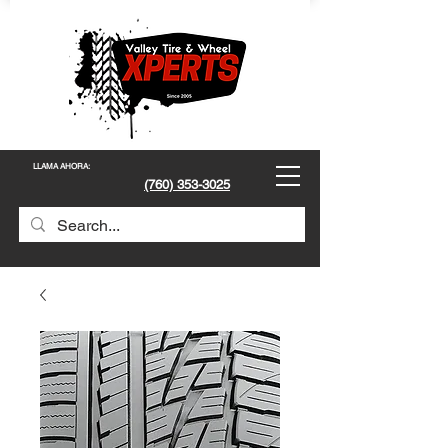
LLAMA AHORA
:
(760) 353-3025