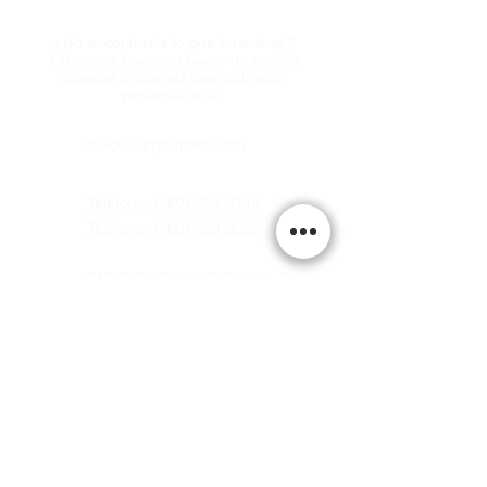
¿No encontraste lo que buscabas?
Llámenos hoy para hacer un pedido
especial o obtener una cotización
personalizada.
office@xperttires.com
Teléfono: (760) 353-3118
Teléfono: (760) 353-3025
717 S 4th Street El Centro, CA
92243
LUNES - VIERNES 8:00 - 5:00 PM
SÁBADO 8:00 - 12:00 PM
DOMINGO CERRADO