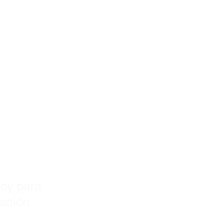
y!
oy para
zación