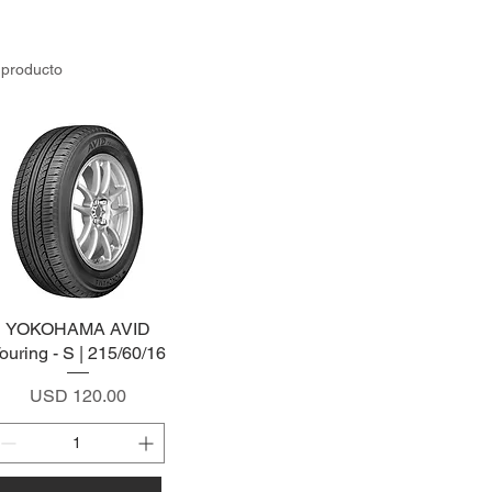
 producto
YOKOHAMA AVID
Vista rápida
ouring - S | 215/60/16
Precio
USD 120.00