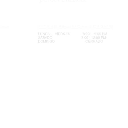
s.com
717 S 4th Street El Centro, CA 92243
LUNES - VIERNES 8:00 - 5:00 PM
SÁBADO 8:00 - 12:00 PM
DOMINGO CERRADO