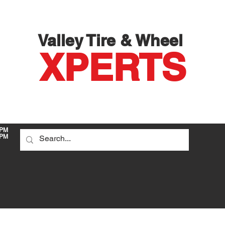
Valley Tire & Wheel
X
PERTS
 PM
PM
DO