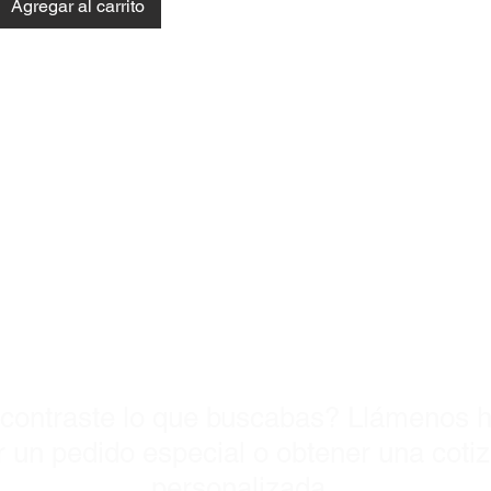
Agregar al carrito
Visitanos Ho
contraste lo que buscabas? Llámenos h
 un pedido especial o obtener una coti
personalizada.