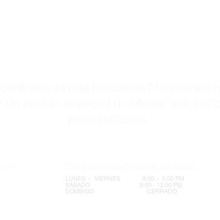
Visitanos Ho
contraste lo que buscabas? Llámenos h
 un pedido especial o obtener una coti
personalizada.
s.com
717 S 4th Street El Centro, CA 92243
LUNES - VIERNES 8:00 - 5:00 PM
SÁBADO 8:00 - 12:00 PM
DOMINGO CERRADO