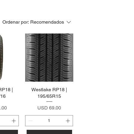
Ordenar por:
Recomendados
RP18 |
pida
Westlake RP18 |
Vista rápida
/16
195/65R15
Precio
.00
USD 69.00