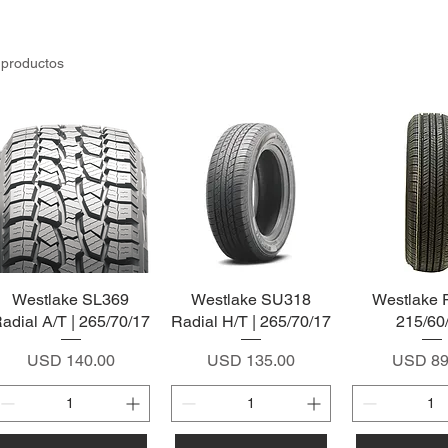
 productos
Westlake SL369
Vista rápida
Westlake SU318
Vista rápida
Westlake 
Vista rá
adial A/T | 265/70/17
Radial H/T | 265/70/17
215/60
Precio
Precio
Precio
USD 140.00
USD 135.00
USD 89